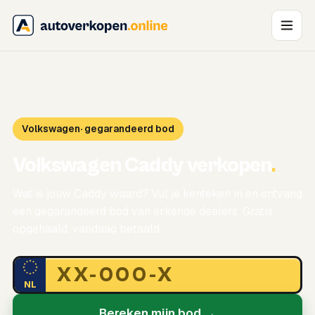
Volkswagen
· gegarandeerd bod
Volkswagen Caddy verkopen
.
Wat is jouw Caddy waard? Vul je kenteken in en ontvang
een gegarandeerd bod van erkende dealers. Gratis
opgehaald, vandaag betaald.
NL
Bereken mijn bod →