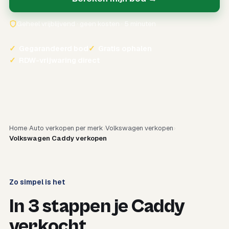
Geheel vrijblijvend · geen kosten · 5 minuten
✓
Gegarandeerd bod
✓
Gratis ophalen
✓
RDW-vrijwaring direct
Home
Auto verkopen per merk
Volkswagen verkopen
Volkswagen Caddy verkopen
Zo simpel is het
In 3 stappen je Caddy
verkocht