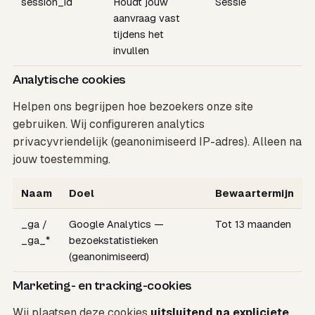
session_id
Houdt jouw
Sessie
aanvraag vast
tijdens het
invullen
Analytische cookies
Helpen ons begrijpen hoe bezoekers onze site
gebruiken. Wij configureren analytics
privacyvriendelijk (geanonimiseerd IP-adres). Alleen na
jouw toestemming.
Naam
Doel
Bewaartermijn
_ga /
Google Analytics —
Tot 13 maanden
_ga_*
bezoekstatistieken
(geanonimiseerd)
Marketing- en tracking-cookies
Wij plaatsen deze cookies
uitsluitend na expliciete