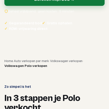
Geheel vrijblijvend · geen kosten · 5 minuten
✓
Gegarandeerd bod
✓
Gratis ophalen
✓
RDW-vrijwaring direct
Home
Auto verkopen per merk
Volkswagen verkopen
Volkswagen Polo verkopen
Zo simpel is het
In 3 stappen je Polo
verkocht