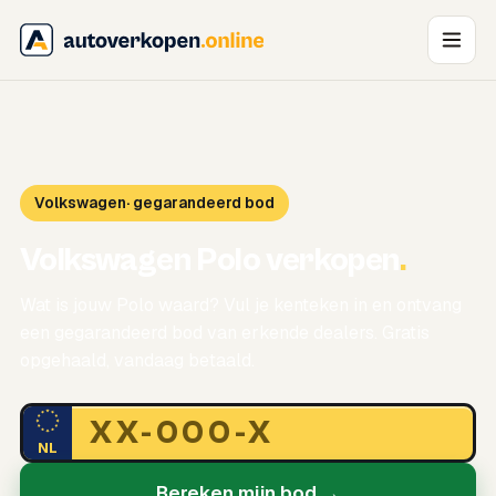
Volkswagen
· gegarandeerd bod
Volkswagen Polo verkopen
.
Wat is jouw Polo waard? Vul je kenteken in en ontvang
een gegarandeerd bod van erkende dealers. Gratis
opgehaald, vandaag betaald.
NL
Bereken mijn bod →