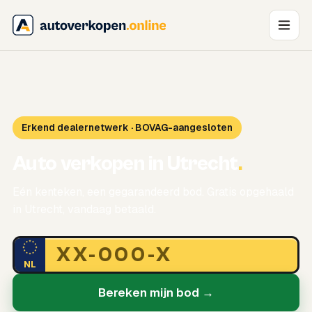
Erkend dealernetwerk · BOVAG-aangesloten
Auto verkopen in Utrecht
.
Eén kenteken, een gegarandeerd bod. Gratis opgehaald
in Utrecht, vandaag betaald.
NL
Bereken mijn bod →