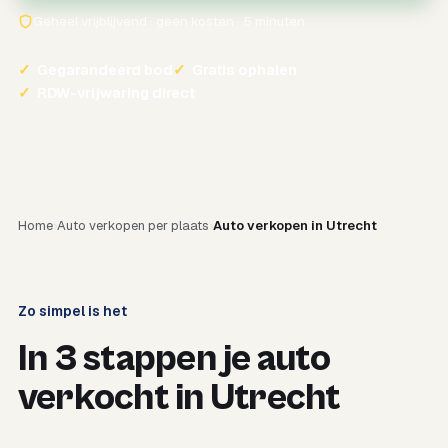
Geheel vrijblijvend · geen kosten · 5 minuten
✓
Gegarandeerd bod
✓
Gratis ophalen
✓
RDW-vrijwaring direct
Home
Auto verkopen per plaats
Auto verkopen in Utrecht
Zo simpel is het
In 3 stappen je auto
verkocht in Utrecht