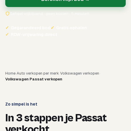
Geheel vrijblijvend · geen kosten · 5 minuten
✓
Gegarandeerd bod
✓
Gratis ophalen
✓
RDW-vrijwaring direct
Home
Auto verkopen per merk
Volkswagen verkopen
Volkswagen Passat verkopen
Zo simpel is het
In 3 stappen je Passat
verkocht