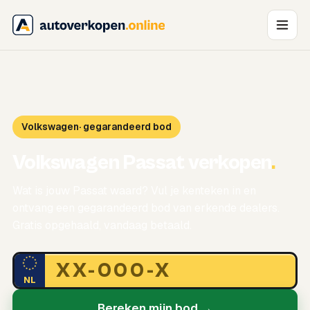
Volkswagen
· gegarandeerd bod
Volkswagen Passat verkopen
.
Wat is jouw Passat waard? Vul je kenteken in en
ontvang een gegarandeerd bod van erkende dealers.
Gratis opgehaald, vandaag betaald.
NL
Bereken mijn bod →