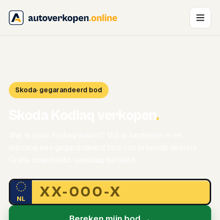
Skoda
· gegarandeerd bod
Skoda Kodiaq verkopen
.
Wat is jouw Kodiaq waard? Vul je kenteken in en
ontvang een gegarandeerd bod van erkende dealers.
Gratis opgehaald, vandaag betaald.
NL
Bereken mijn bod →