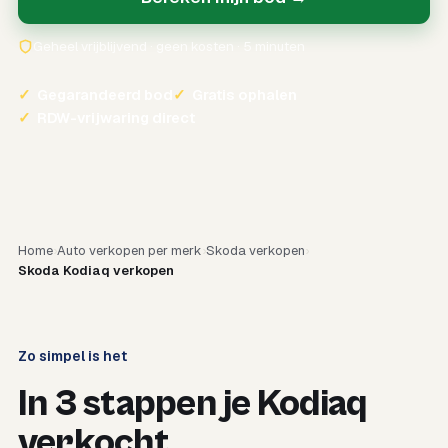
Geheel vrijblijvend · geen kosten · 5 minuten
✓
Gegarandeerd bod
✓
Gratis ophalen
✓
RDW-vrijwaring direct
Home
Auto verkopen per merk
Skoda verkopen
Skoda Kodiaq verkopen
Zo simpel is het
In 3 stappen je Kodiaq
verkocht