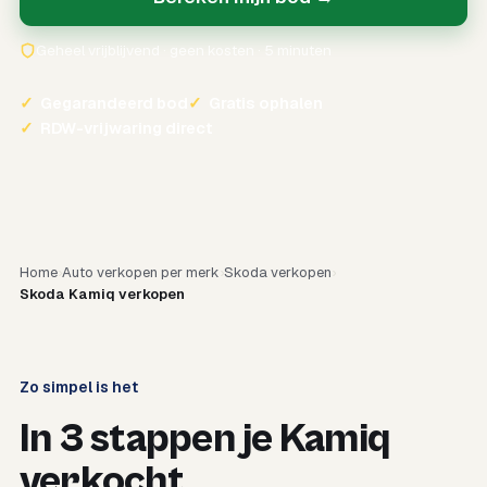
Geheel vrijblijvend · geen kosten · 5 minuten
✓
Gegarandeerd bod
✓
Gratis ophalen
✓
RDW-vrijwaring direct
Home
Auto verkopen per merk
Skoda verkopen
Skoda Kamiq verkopen
Zo simpel is het
In 3 stappen je Kamiq
verkocht