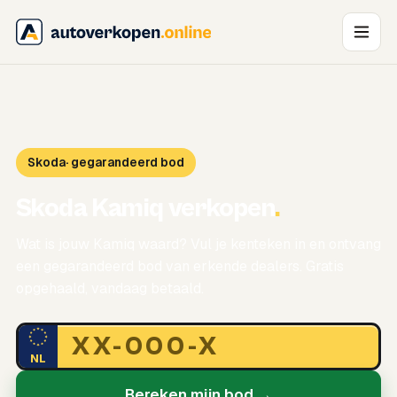
Skoda
· gegarandeerd bod
Skoda Kamiq verkopen
.
Wat is jouw Kamiq waard? Vul je kenteken in en ontvang
een gegarandeerd bod van erkende dealers. Gratis
opgehaald, vandaag betaald.
NL
Bereken mijn bod →