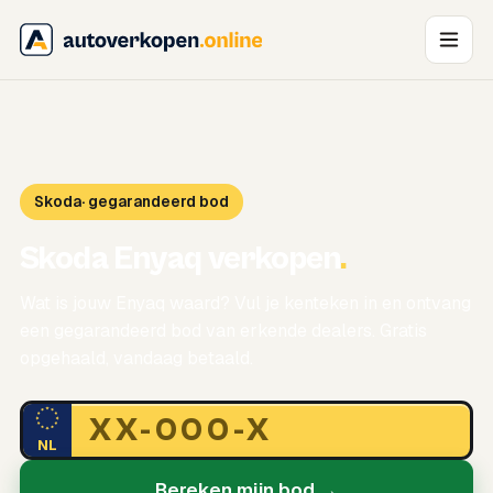
Skoda
· gegarandeerd bod
Skoda Enyaq verkopen
.
Wat is jouw Enyaq waard? Vul je kenteken in en ontvang
een gegarandeerd bod van erkende dealers. Gratis
opgehaald, vandaag betaald.
NL
Bereken mijn bod →