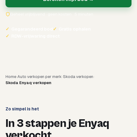
Geheel vrijblijvend · geen kosten · 5 minuten
✓
Gegarandeerd bod
✓
Gratis ophalen
✓
RDW-vrijwaring direct
Home
Auto verkopen per merk
Skoda verkopen
Skoda Enyaq verkopen
Zo simpel is het
In 3 stappen je Enyaq
verkocht