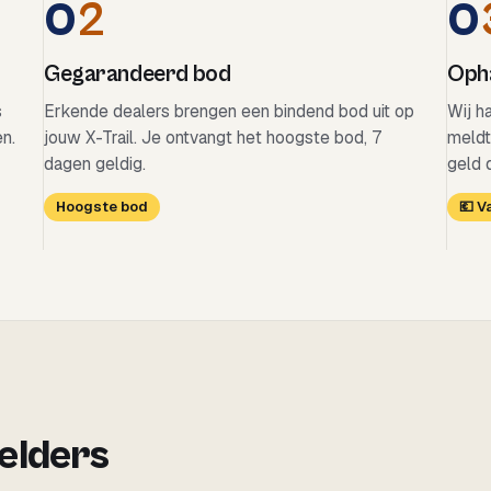
0
2
0
Gegarandeerd bod
Opha
s
Erkende dealers brengen een bindend bod uit op
Wij ha
en.
jouw X-Trail. Je ontvangt het hoogste bod, 7
meldt
dagen geldig.
geld 
Hoogste bod
💶 
 elders