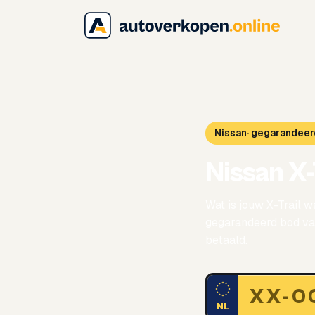
Nissan
· gegarandeer
Nissan X
Wat is jouw X-Trail w
gegarandeerd bod van
betaald.
NL