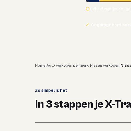
Geheel vrijblijvend · g
✓
Gegarandeerd bod
Home
Auto verkopen per merk
Nissan verkopen
Nissa
Zo simpel is het
In 3 stappen je X-Tr