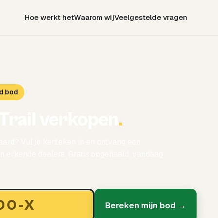
Hoe werkt het
Waarom wij
Veelgestelde vragen
d bod
-Trail verkopen
.
aard? Vul je kenteken in en ontvang een
 erkende dealers. Gratis opgehaald, vandaag
Bereken mijn bod →