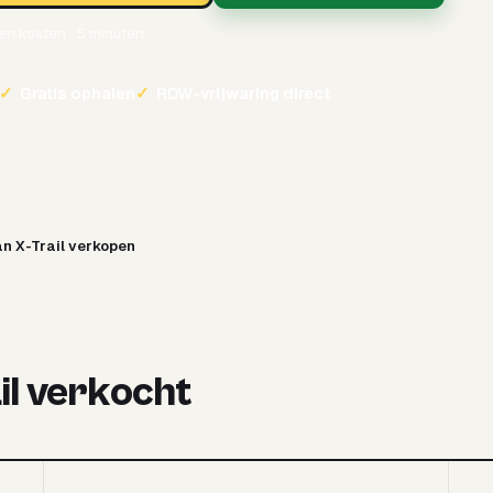
een kosten · 5 minuten
✓
Gratis ophalen
✓
RDW-vrijwaring direct
n X-Trail verkopen
ail verkocht