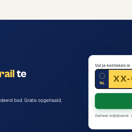
Vul je kenteken in
rail
te
NL
ndeerd bod. Gratis opgehaald,
Geheel vrijblijvend 