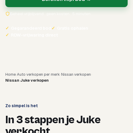
Geheel vrijblijvend · geen kosten · 5 minuten
✓
Gegarandeerd bod
✓
Gratis ophalen
✓
RDW-vrijwaring direct
Home
Auto verkopen per merk
Nissan verkopen
Nissan Juke verkopen
Zo simpel is het
In 3 stappen je Juke
verkocht