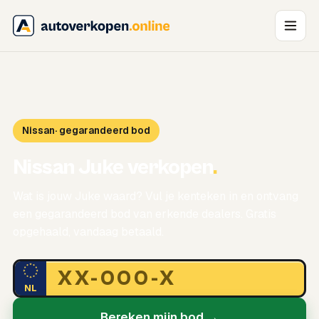
Nissan
· gegarandeerd bod
Nissan Juke verkopen
.
Wat is jouw Juke waard? Vul je kenteken in en ontvang
een gegarandeerd bod van erkende dealers. Gratis
opgehaald, vandaag betaald.
NL
Bereken mijn bod →