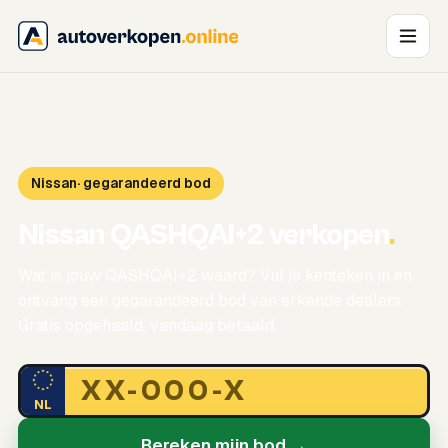
Nissan
· gegarandeerd bod
Nissan QASHQAI+2 verkopen
.
Wat is jouw QASHQAI+2 waard? Vul je kenteken in en
ontvang een gegarandeerd bod van erkende dealers.
Gratis opgehaald, vandaag betaald.
NL
Bereken mijn bod →