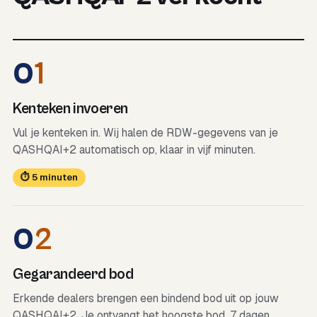
0
1
Kenteken invoeren
Vul je kenteken in. Wij halen de RDW-gegevens van je
QASHQAI+2 automatisch op, klaar in vijf minuten.
⏱ 5 minuten
0
2
Gegarandeerd bod
Erkende dealers brengen een bindend bod uit op jouw
QASHQAI+2. Je ontvangt het hoogste bod, 7 dagen