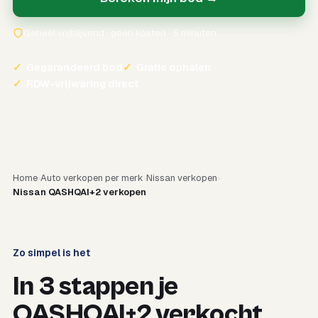
Geheel vrijblijvend · geen kosten · 5 minuten
✓
Gegarandeerd bod
✓
Gratis ophalen
✓
RDW-vrijwaring direct
Home
Auto verkopen per merk
Nissan verkopen
Nissan QASHQAI+2 verkopen
Zo simpel is het
In 3 stappen je
QASHQAI+2 verkocht