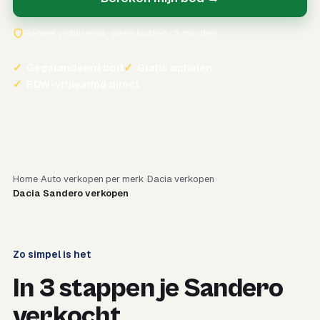
Geheel vrijblijvend · geen kosten · 5 minuten
✓
Gegarandeerd bod
✓
Gratis ophalen
✓
RDW-vrijwaring direct
Home
Auto verkopen per merk
Dacia verkopen
Dacia Sandero verkopen
Zo simpel is het
In 3 stappen je Sandero
verkocht