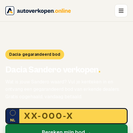
Dacia
· gegarandeerd bod
Dacia Sandero verkopen
.
Wat is jouw Sandero waard? Vul je kenteken in en
ontvang een gegarandeerd bod van erkende dealers.
Gratis opgehaald, vandaag betaald.
NL
Bereken mijn bod →