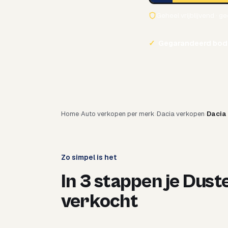
Geheel vrijblijvend · g
✓
Gegarandeerd bod
Home
Auto verkopen per merk
Dacia verkopen
Dacia
Zo simpel is het
In 3 stappen je Dust
verkocht