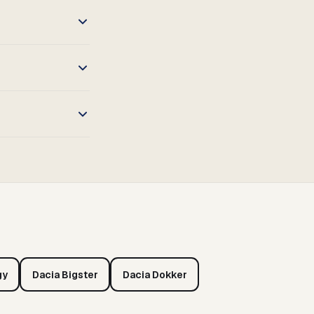
gy
Dacia Bigster
Dacia Dokker