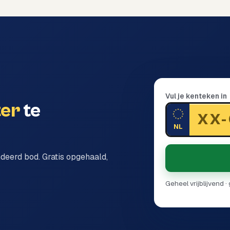
Vul je kenteken in
ter
te
NL
ndeerd bod. Gratis opgehaald,
Geheel vrijblijvend 