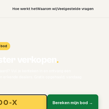
Hoe werkt het
Waarom wij
Veelgestelde vragen
 bod
ster verkopen
.
aard? Vul je kenteken in en ontvang een
 erkende dealers. Gratis opgehaald, vandaag
Bereken mijn bod →