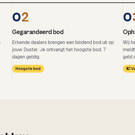
0
2
0
Gegarandeerd bod
Opha
s
Erkende dealers brengen een bindend bod uit op
Wij h
jouw Duster. Je ontvangt het hoogste bod, 7
meldt
dagen geldig.
geld 
Hoogste bod
💶 