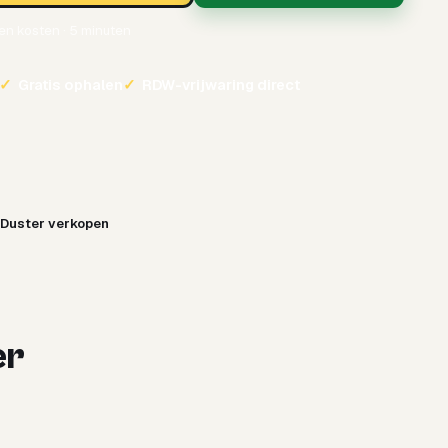
een kosten · 5 minuten
✓
Gratis ophalen
✓
RDW-vrijwaring direct
 Duster verkopen
er