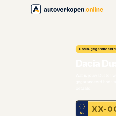
Dacia
· gegarandeerd
Dacia Du
Wat is jouw Duster w
gegarandeerd bod van
betaald.
NL