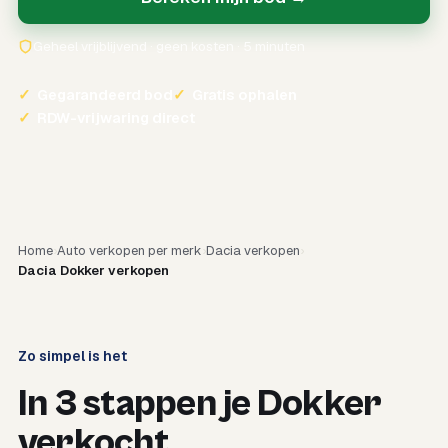
Geheel vrijblijvend · geen kosten · 5 minuten
✓
Gegarandeerd bod
✓
Gratis ophalen
✓
RDW-vrijwaring direct
Home
Auto verkopen per merk
Dacia verkopen
Dacia Dokker verkopen
Zo simpel is het
In 3 stappen je Dokker
verkocht