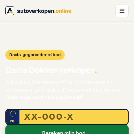
Dacia
· gegarandeerd bod
Dacia Dokker verkopen
.
Wat is jouw Dokker waard? Vul je kenteken in en
ontvang een gegarandeerd bod van erkende dealers.
Gratis opgehaald, vandaag betaald.
NL
Bereken mijn bod →