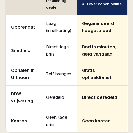
Inruilen bij
autoverkopen.online
dealer
Laag
Gegarandeerd
Opbrengst
(inruilkorting)
hoogste bod
Direct, lage
Bod in minuten,
Snelheid
prijs
geld vandaag
Ophalen in
Gratis
Zelf brengen
Uithoorn
ophaaldienst
RDW-
Geregeld
Direct geregeld
vrijwaring
Geen, lage
Kosten
Geen kosten
prijs