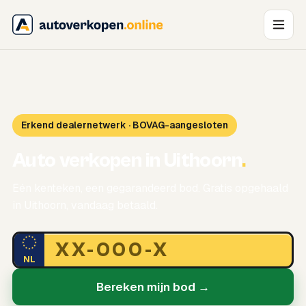
Erkend dealernetwerk · BOVAG-aangesloten
Auto verkopen in Uithoorn
.
Eén kenteken, een gegarandeerd bod. Gratis opgehaald
in Uithoorn, vandaag betaald.
NL
Bereken mijn bod →