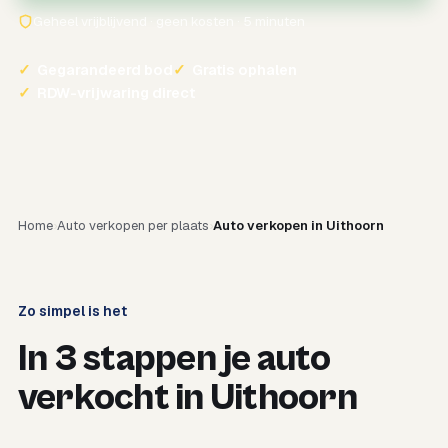
Geheel vrijblijvend · geen kosten · 5 minuten
✓
Gegarandeerd bod
✓
Gratis ophalen
✓
RDW-vrijwaring direct
Home
Auto verkopen per plaats
Auto verkopen in Uithoorn
Zo simpel is het
In 3 stappen je auto
verkocht in Uithoorn