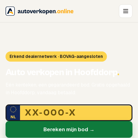
Erkend dealernetwerk · BOVAG-aangesloten
Auto verkopen in Hoofddorp
.
Eén kenteken, een gegarandeerd bod. Gratis opgehaald
in Hoofddorp, vandaag betaald.
NL
Bereken mijn bod →