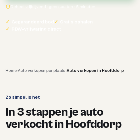
Geheel vrijblijvend · geen kosten · 5 minuten
✓
Gegarandeerd bod
✓
Gratis ophalen
✓
RDW-vrijwaring direct
Home
Auto verkopen per plaats
Auto verkopen in Hoofddorp
Zo simpel is het
In 3 stappen je auto
verkocht in Hoofddorp