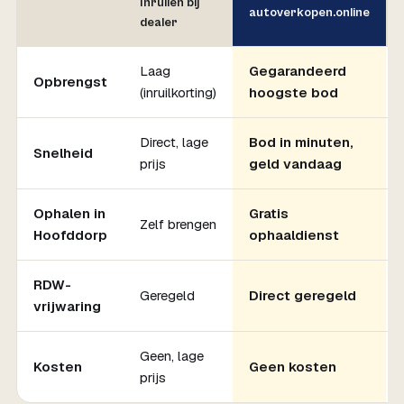
Inruilen bij
autoverkopen.online
dealer
Laag
Gegarandeerd
Opbrengst
(inruilkorting)
hoogste bod
Direct, lage
Bod in minuten,
Snelheid
prijs
geld vandaag
Ophalen in
Gratis
Zelf brengen
Hoofddorp
ophaaldienst
RDW-
Geregeld
Direct geregeld
vrijwaring
Geen, lage
Kosten
Geen kosten
prijs