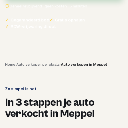
Geheel vrijblijvend · geen kosten · 5 minuten
✓
Gegarandeerd bod
✓
Gratis ophalen
✓
RDW-vrijwaring direct
Home
Auto verkopen per plaats
Auto verkopen in Meppel
Zo simpel is het
In 3 stappen je auto
verkocht in Meppel