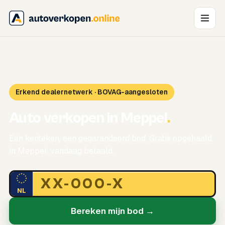
Erkend dealernetwerk · BOVAG-aangesloten
Auto verkopen in Meppel
.
Eén kenteken, een gegarandeerd bod. Gratis opgehaald
in Meppel, vandaag betaald.
NL
Bereken mijn bod →