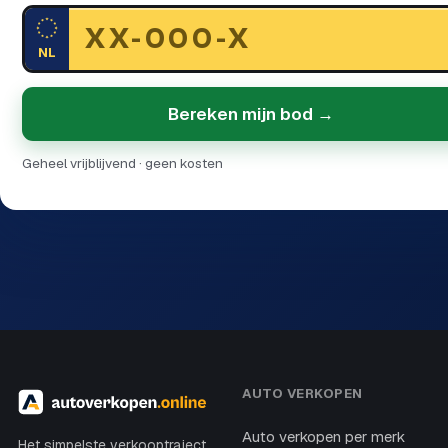
NL
Bereken mijn bod →
Geheel vrijblijvend · geen kosten
AUTO VERKOPEN
Auto verkopen per merk
Het simpelste verkooptraject