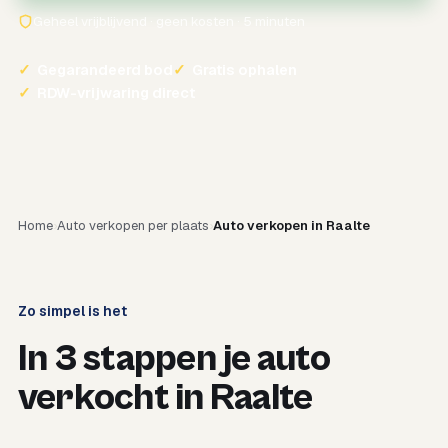
Geheel vrijblijvend · geen kosten · 5 minuten
✓
Gegarandeerd bod
✓
Gratis ophalen
✓
RDW-vrijwaring direct
Home
Auto verkopen per plaats
Auto verkopen in Raalte
Zo simpel is het
In 3 stappen je auto
verkocht in Raalte