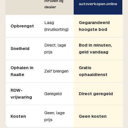
Inruilen bij
autoverkopen.online
dealer
Laag
Gegarandeerd
Opbrengst
(inruilkorting)
hoogste bod
Direct, lage
Bod in minuten,
Snelheid
prijs
geld vandaag
Ophalen in
Gratis
Zelf brengen
Raalte
ophaaldienst
RDW-
Geregeld
Direct geregeld
vrijwaring
Geen, lage
Kosten
Geen kosten
prijs