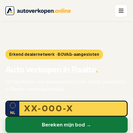
Erkend dealernetwerk · BOVAG-aangesloten
Auto verkopen in Raalte
.
Eén kenteken, een gegarandeerd bod. Gratis opgehaald
in Raalte, vandaag betaald.
NL
Bereken mijn bod →