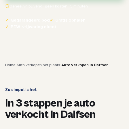
Geheel vrijblijvend · geen kosten · 5 minuten
✓
Gegarandeerd bod
✓
Gratis ophalen
✓
RDW-vrijwaring direct
Home
Auto verkopen per plaats
Auto verkopen in Dalfsen
Zo simpel is het
In 3 stappen je auto
verkocht in Dalfsen