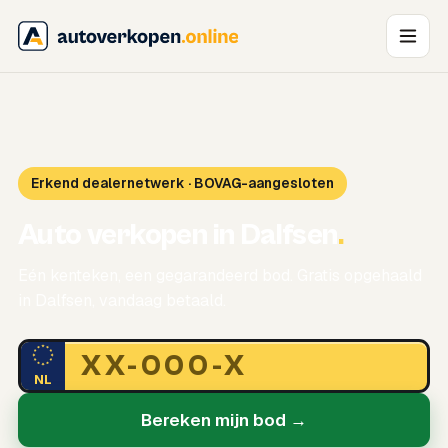
Erkend dealernetwerk · BOVAG-aangesloten
Auto verkopen in Dalfsen
.
Eén kenteken, een gegarandeerd bod. Gratis opgehaald
in Dalfsen, vandaag betaald.
NL
Bereken mijn bod →