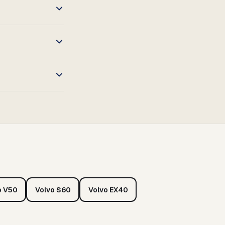
o V50
Volvo S60
Volvo EX40