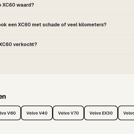
vo XC60 waard?
 ook een XC60 met schade of veel kilometers?
n XC60 verkocht?
en
lvo V60
Volvo V40
Volvo V70
Volvo EX30
Volv