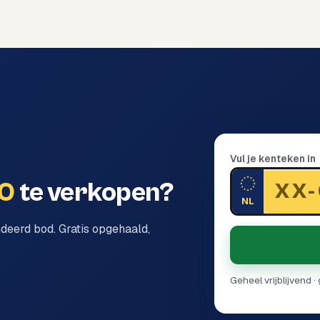
Vul je kenteken in
60
te verkopen?
NL
ndeerd bod. Gratis opgehaald,
Geheel vrijblijvend 