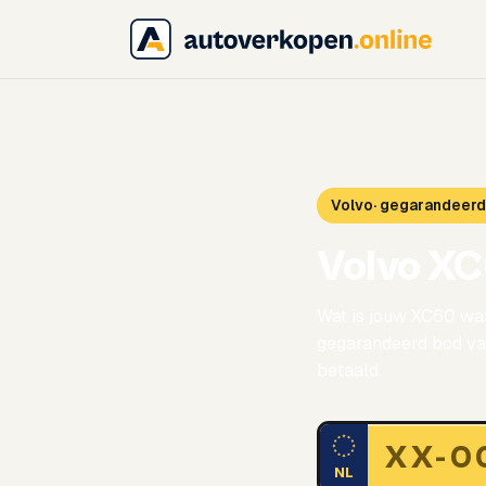
Volvo
· gegarandeer
Volvo X
Wat is jouw XC60 waa
gegarandeerd bod van
betaald.
NL