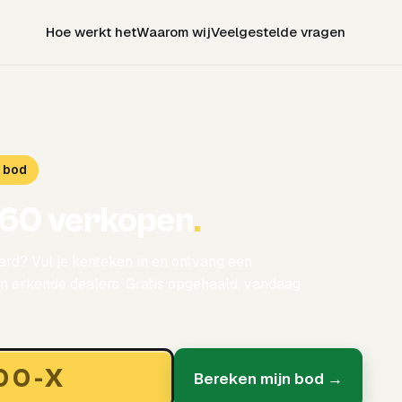
Hoe werkt het
Waarom wij
Veelgestelde vragen
d bod
C60 verkopen
.
rd? Vul je kenteken in en ontvang een
 erkende dealers. Gratis opgehaald, vandaag
Bereken mijn bod →