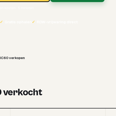
een kosten · 5 minuten
✓
Gratis ophalen
✓
RDW-vrijwaring direct
 XC60 verkopen
0 verkocht