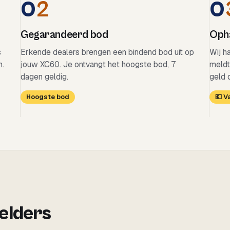
0
2
0
Gegarandeerd bod
Opha
s
Erkende dealers brengen een bindend bod uit op
Wij h
n.
jouw XC60. Je ontvangt het hoogste bod, 7
meldt
dagen geldig.
geld 
Hoogste bod
💶 
 elders