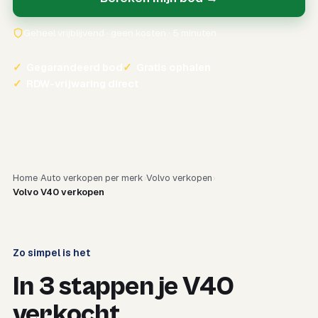
Geheel vrijblijvend · geen kosten · 5 minuten
✓
Gegarandeerd bod
✓
Gratis ophalen
✓
RDW-vrijwaring direct
Home
Auto verkopen per merk
Volvo verkopen
Volvo V40 verkopen
Zo simpel is het
In 3 stappen je V40
verkocht