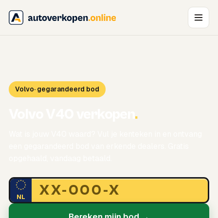
Volvo
· gegarandeerd bod
Volvo V40 verkopen
.
Wat is jouw V40 waard? Vul je kenteken in en ontvang
een gegarandeerd bod van erkende dealers. Gratis
opgehaald, vandaag betaald.
NL
Bereken mijn bod →