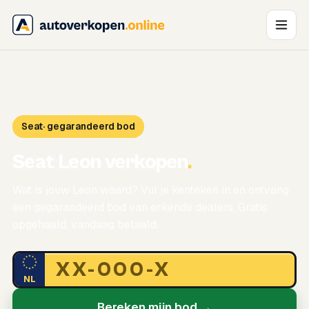
Seat
· gegarandeerd bod
Seat Leon verkopen
.
Wat is jouw Leon waard? Vul je kenteken in en ontvang
een gegarandeerd bod van erkende dealers. Gratis
opgehaald, vandaag betaald.
NL
Bereken mijn bod →