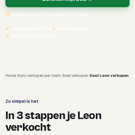
Geheel vrijblijvend · geen kosten · 5 minuten
✓
Gegarandeerd bod
✓
Gratis ophalen
✓
RDW-vrijwaring direct
Home
Auto verkopen per merk
Seat verkopen
Seat Leon verkopen
Zo simpel is het
In 3 stappen je Leon
verkocht