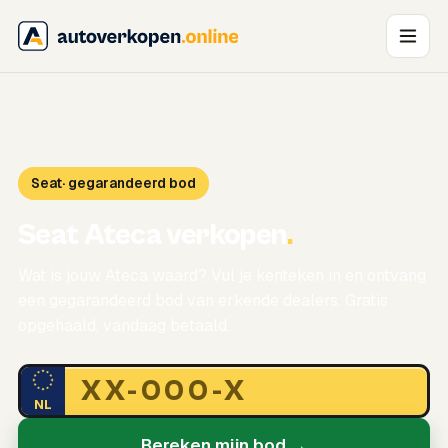
Seat
· gegarandeerd bod
Seat Ateca verkopen
.
Wat is jouw Ateca waard? Vul je kenteken in en ontvang
een gegarandeerd bod van erkende dealers. Gratis
opgehaald, vandaag betaald.
NL
Bereken mijn bod →