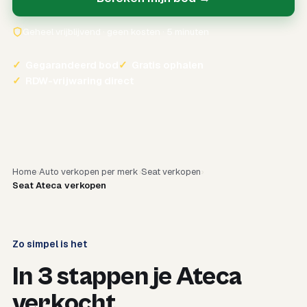
Geheel vrijblijvend · geen kosten · 5 minuten
✓
Gegarandeerd bod
✓
Gratis ophalen
✓
RDW-vrijwaring direct
Home
Auto verkopen per merk
Seat verkopen
Seat Ateca verkopen
Zo simpel is het
In 3 stappen je Ateca
verkocht