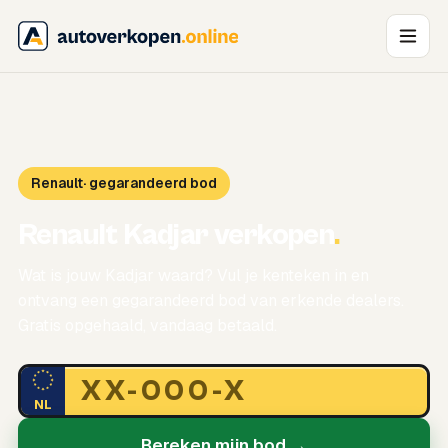
Renault
· gegarandeerd bod
Renault Kadjar verkopen
.
Wat is jouw Kadjar waard? Vul je kenteken in en
ontvang een gegarandeerd bod van erkende dealers.
Gratis opgehaald, vandaag betaald.
NL
Bereken mijn bod →