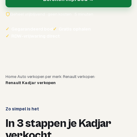
Geheel vrijblijvend · geen kosten · 5 minuten
✓
Gegarandeerd bod
✓
Gratis ophalen
✓
RDW-vrijwaring direct
Home
Auto verkopen per merk
Renault verkopen
Renault Kadjar verkopen
Zo simpel is het
In 3 stappen je Kadjar
verkocht