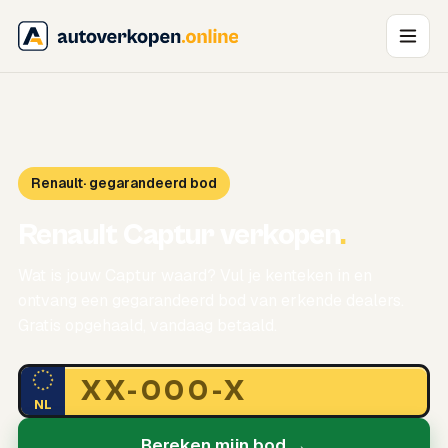
Renault
· gegarandeerd bod
Renault Captur verkopen
.
Wat is jouw Captur waard? Vul je kenteken in en
ontvang een gegarandeerd bod van erkende dealers.
Gratis opgehaald, vandaag betaald.
NL
Bereken mijn bod →