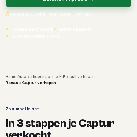
Geheel vrijblijvend · geen kosten · 5 minuten
✓
Gegarandeerd bod
✓
Gratis ophalen
✓
RDW-vrijwaring direct
Home
Auto verkopen per merk
Renault verkopen
Renault Captur verkopen
Zo simpel is het
In 3 stappen je Captur
verkocht