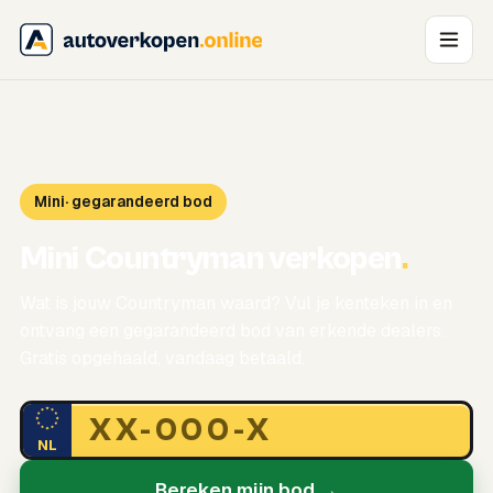
Mini
· gegarandeerd bod
Mini Countryman verkopen
.
Wat is jouw Countryman waard? Vul je kenteken in en
ontvang een gegarandeerd bod van erkende dealers.
Gratis opgehaald, vandaag betaald.
NL
Bereken mijn bod →