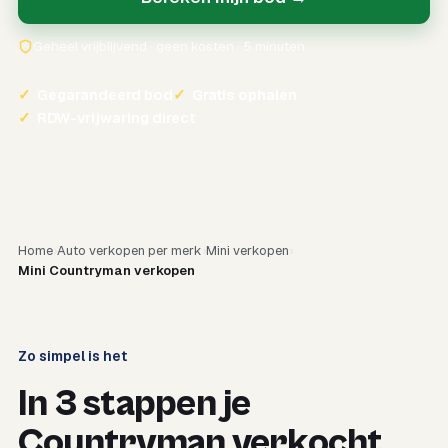
Geheel vrijblijvend · geen kosten · 5 minuten
✓
Gegarandeerd bod
✓
Gratis ophalen
✓
RDW-vrijwaring direct
Home
Auto verkopen per merk
Mini verkopen
Mini Countryman verkopen
Zo simpel is het
In 3 stappen je
Countryman verkocht