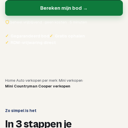
Bereken mijn bod →
Geheel vrijblijvend · geen kosten · 5 minuten
✓
Gegarandeerd bod
✓
Gratis ophalen
✓
RDW-vrijwaring direct
Home
Auto verkopen per merk
Mini verkopen
Mini Countryman Cooper verkopen
Zo simpel is het
In 3 stappen je