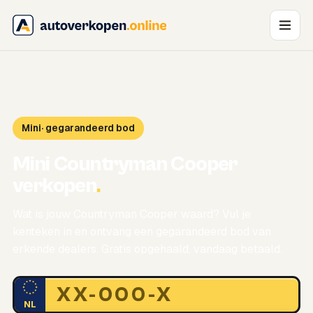
Mini
· gegarandeerd bod
Mini Countryman Cooper
verkopen
.
Wat is jouw Countryman Cooper waard? Vul je
kenteken in en ontvang een gegarandeerd bod van
erkende dealers. Gratis opgehaald, vandaag betaald.
NL