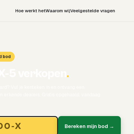
Hoe werkt het
Waarom wij
Veelgestelde vragen
d bod
X-5 verkopen
.
rd? Vul je kenteken in en ontvang een
 erkende dealers. Gratis opgehaald, vandaag
Bereken mijn bod →