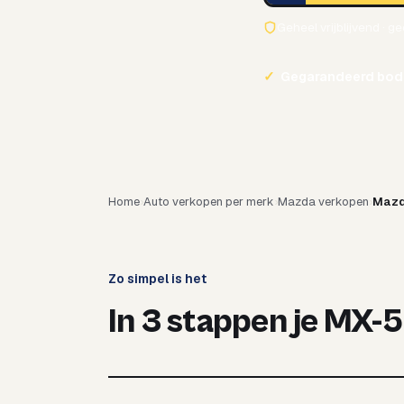
Geheel vrijblijvend · g
✓
Gegarandeerd bod
Home
Auto verkopen per merk
Mazda verkopen
Mazd
Zo simpel is het
In 3 stappen je MX-