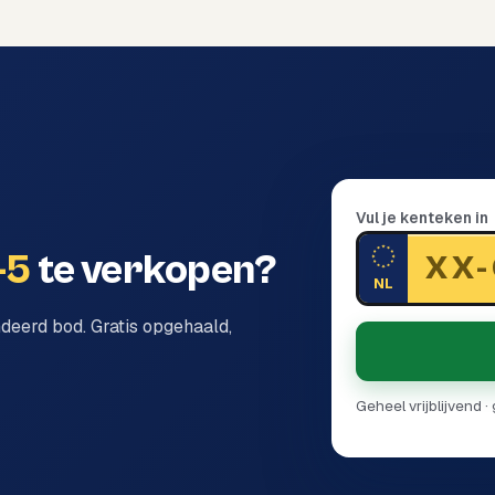
Vul je kenteken in
-5
te verkopen?
NL
ndeerd bod. Gratis opgehaald,
Geheel vrijblijvend 