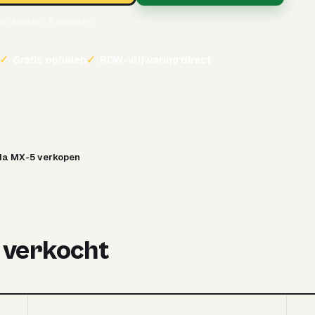
een kosten · 5 minuten
✓
Gratis ophalen
✓
RDW-vrijwaring direct
a MX-5 verkopen
5 verkocht