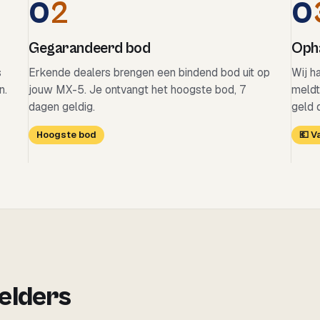
0
2
0
Gegarandeerd bod
Opha
s
Erkende dealers brengen een bindend bod uit op
Wij h
n.
jouw MX-5. Je ontvangt het hoogste bod, 7
meldt
dagen geldig.
geld 
Hoogste bod
💶 
 elders