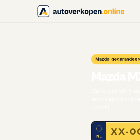
Mazda
· gegarandeer
Mazda M
Wat is jouw MX-5 waa
gegarandeerd bod van
betaald.
NL