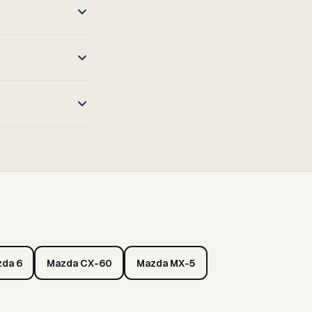
da 6
Mazda CX-60
Mazda MX-5