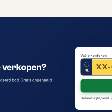
Vul je kenteken in
 verkopen?
NL
ndeerd bod. Gratis opgehaald,
Geheel vrijblijvend 