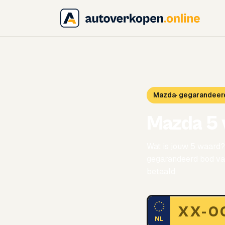
Mazda
· gegarandeer
Mazda 5 
Wat is jouw 5 waard?
gegarandeerd bod van
betaald.
NL