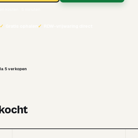
een kosten · 5 minuten
✓
Gratis ophalen
✓
RDW-vrijwaring direct
a 5 verkopen
rkocht