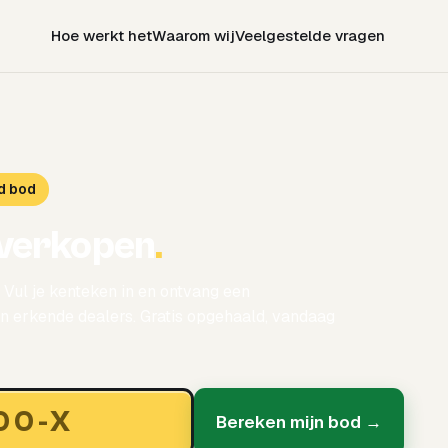
Hoe werkt het
Waarom wij
Veelgestelde vragen
d bod
verkopen
.
 Vul je kenteken in en ontvang een
 erkende dealers. Gratis opgehaald, vandaag
Bereken mijn bod →