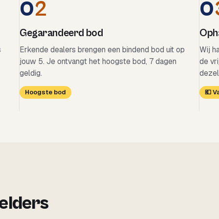
0
2
0
Gegarandeerd bod
Opha
s
Erkende dealers brengen een bindend bod uit op
Wij h
jouw 5. Je ontvangt het hoogste bod, 7 dagen
de vr
geldig.
dezel
Hoogste bod
💶 
 elders