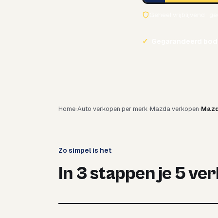
Geheel vrijblijvend · g
✓
Gegarandeerd bod
Home
Auto verkopen per merk
Mazda verkopen
Mazd
Zo simpel is het
In 3 stappen je 5 ve