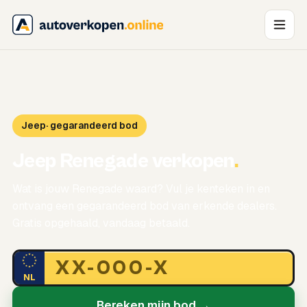
Jeep
· gegarandeerd bod
Jeep Renegade verkopen
.
Wat is jouw Renegade waard? Vul je kenteken in en
ontvang een gegarandeerd bod van erkende dealers.
Gratis opgehaald, vandaag betaald.
NL
Bereken mijn bod →