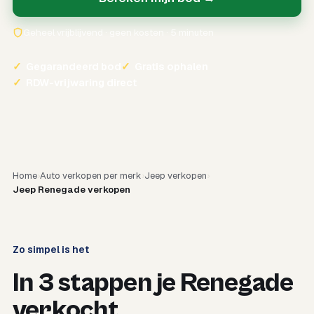
Geheel vrijblijvend · geen kosten · 5 minuten
✓
Gegarandeerd bod
✓
Gratis ophalen
✓
RDW-vrijwaring direct
Home
Auto verkopen per merk
Jeep verkopen
Jeep Renegade verkopen
Zo simpel is het
In 3 stappen je Renegade
verkocht