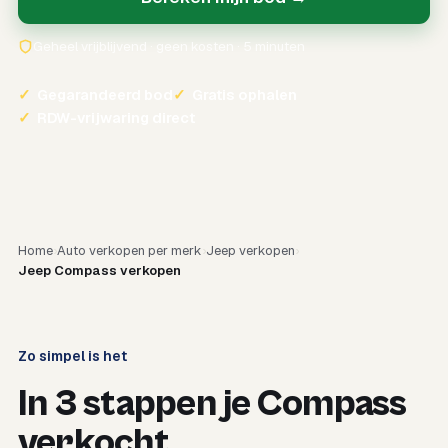
Geheel vrijblijvend · geen kosten · 5 minuten
✓
Gegarandeerd bod
✓
Gratis ophalen
✓
RDW-vrijwaring direct
Home
Auto verkopen per merk
Jeep verkopen
Jeep Compass verkopen
Zo simpel is het
In 3 stappen je Compass
verkocht