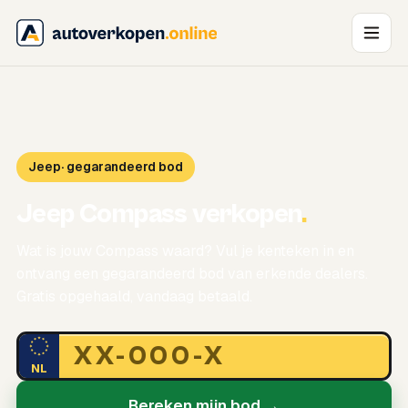
Jeep
· gegarandeerd bod
Jeep Compass verkopen
.
Wat is jouw Compass waard? Vul je kenteken in en
ontvang een gegarandeerd bod van erkende dealers.
Gratis opgehaald, vandaag betaald.
NL
Bereken mijn bod →