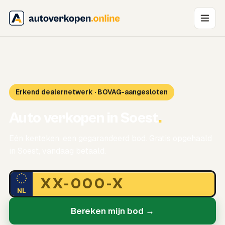
Erkend dealernetwerk · BOVAG-aangesloten
Auto verkopen in Soest
.
Eén kenteken, een gegarandeerd bod. Gratis opgehaald
in Soest, vandaag betaald.
NL
Bereken mijn bod →