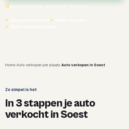
Geheel vrijblijvend · geen kosten · 5 minuten
✓
Gegarandeerd bod
✓
Gratis ophalen
✓
RDW-vrijwaring direct
Home
Auto verkopen per plaats
Auto verkopen in Soest
Zo simpel is het
In 3 stappen je auto
verkocht in Soest