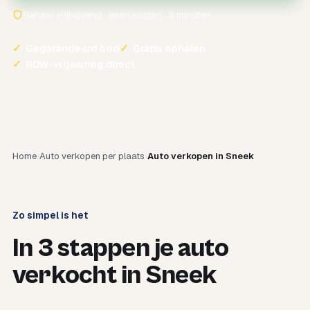
Geheel vrijblijvend · geen kosten · 5 minuten
✓
Gegarandeerd bod
✓
Gratis ophalen
✓
RDW-vrijwaring direct
Home
Auto verkopen per plaats
Auto verkopen in Sneek
Zo simpel is het
In 3 stappen je auto
verkocht in Sneek