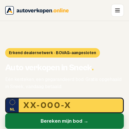
Erkend dealernetwerk · BOVAG-aangesloten
Auto verkopen in Sneek
.
Eén kenteken, een gegarandeerd bod. Gratis opgehaald
in Sneek, vandaag betaald.
NL
Bereken mijn bod →