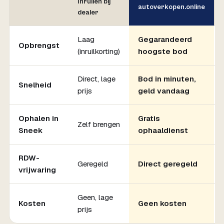
Inruilen bij
autoverkopen.online
dealer
Laag
Gegarandeerd
Opbrengst
(inruilkorting)
hoogste bod
Direct, lage
Bod in minuten,
Snelheid
prijs
geld vandaag
Ophalen in
Gratis
Zelf brengen
Sneek
ophaaldienst
RDW-
Geregeld
Direct geregeld
vrijwaring
Geen, lage
Kosten
Geen kosten
prijs