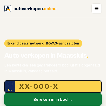
Erkend dealernetwerk · BOVAG-aangesloten
Auto verkopen in Maassluis
.
Eén kenteken, een gegarandeerd bod. Gratis opgehaald
in Maassluis, vandaag betaald.
NL
Bereken mijn bod →