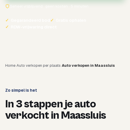
Geheel vrijblijvend · geen kosten · 5 minuten
✓
Gegarandeerd bod
✓
Gratis ophalen
✓
RDW-vrijwaring direct
Home
Auto verkopen per plaats
Auto verkopen in Maassluis
Zo simpel is het
In 3 stappen je auto
verkocht in Maassluis