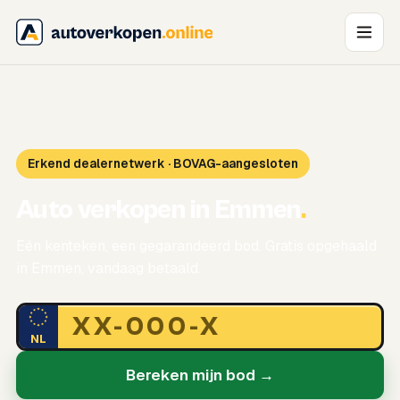
Erkend dealernetwerk · BOVAG-aangesloten
Auto verkopen in Emmen
.
Eén kenteken, een gegarandeerd bod. Gratis opgehaald
in Emmen, vandaag betaald.
NL
Bereken mijn bod →