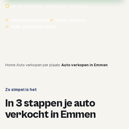
Geheel vrijblijvend · geen kosten · 5 minuten
✓
Gegarandeerd bod
✓
Gratis ophalen
✓
RDW-vrijwaring direct
Home
Auto verkopen per plaats
Auto verkopen in Emmen
Zo simpel is het
In 3 stappen je auto
verkocht in Emmen