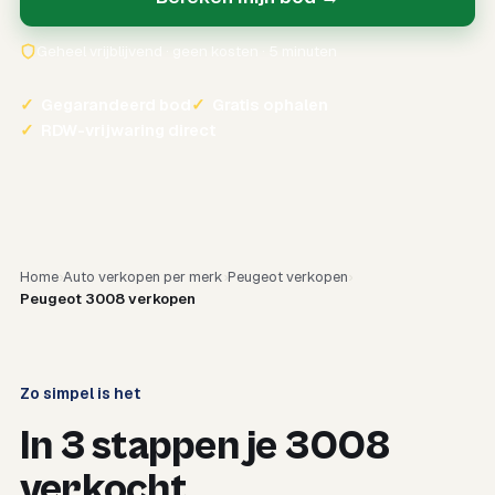
Geheel vrijblijvend · geen kosten · 5 minuten
✓
Gegarandeerd bod
✓
Gratis ophalen
✓
RDW-vrijwaring direct
Home
Auto verkopen per merk
Peugeot verkopen
Peugeot 3008 verkopen
Zo simpel is het
In 3 stappen je 3008
verkocht