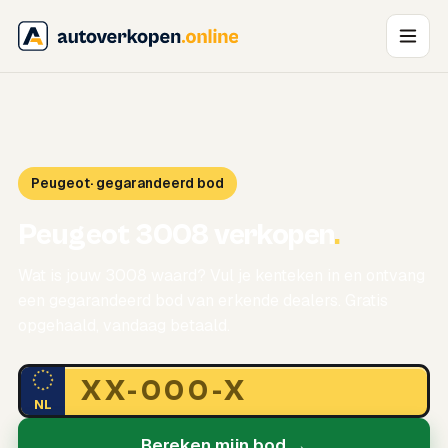
Peugeot
· gegarandeerd bod
Peugeot 3008 verkopen
.
Wat is jouw 3008 waard? Vul je kenteken in en ontvang
een gegarandeerd bod van erkende dealers. Gratis
opgehaald, vandaag betaald.
NL
Bereken mijn bod →