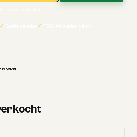
een kosten · 5 minuten
✓
Gratis ophalen
✓
RDW-vrijwaring direct
verkopen
 verkocht