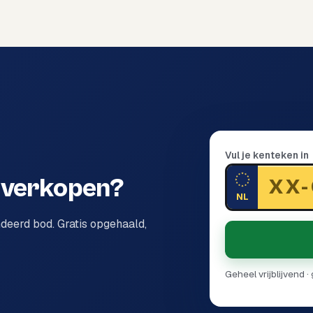
Vul je kenteken in
 verkopen?
NL
ndeerd bod. Gratis opgehaald,
Geheel vrijblijvend 