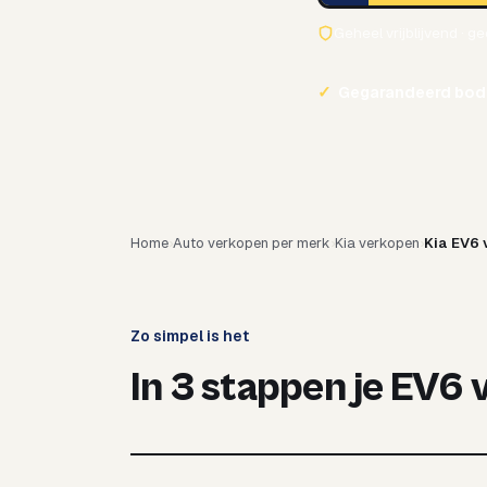
Geheel vrijblijvend · g
✓
Gegarandeerd bod
Home
Auto verkopen per merk
Kia verkopen
Kia EV6 
Zo simpel is het
In 3 stappen je EV6