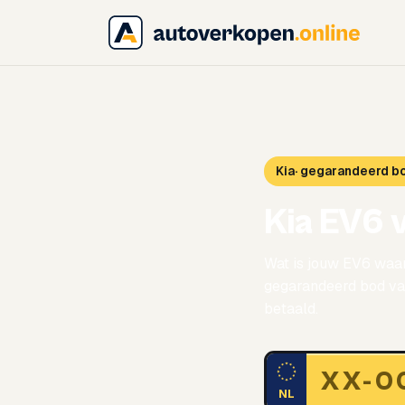
Kia
· gegarandeerd b
Kia EV6 
Wat is jouw EV6 waar
gegarandeerd bod van
betaald.
NL