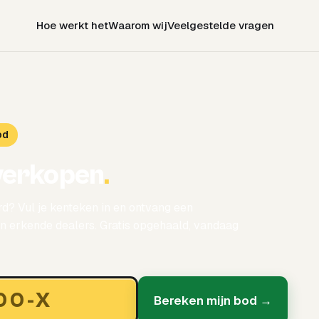
Hoe werkt het
Waarom wij
Veelgestelde vragen
od
verkopen
.
d? Vul je kenteken in en ontvang een
 erkende dealers. Gratis opgehaald, vandaag
Bereken mijn bod →