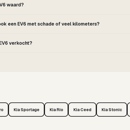
 EV6 waard?
 ook een EV6 met schade of veel kilometers?
 EV6 verkocht?
ro
Kia Sportage
Kia Rio
Kia Ceed
Kia Stonic