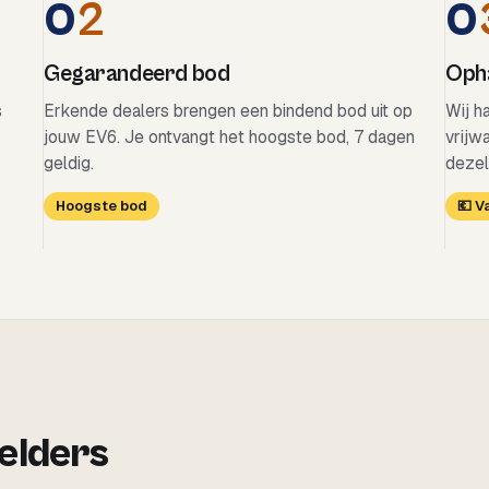
0
2
0
Gegarandeerd bod
Opha
s
Erkende dealers brengen een bindend bod uit op
Wij h
jouw EV6. Je ontvangt het hoogste bod, 7 dagen
vrijw
geldig.
dezel
Hoogste bod
💶 
 elders