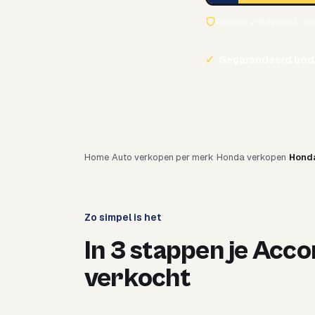
Geheel vrijblijvend · g
✓
Gegarandeerd bod
Home
Auto verkopen per merk
Honda verkopen
Hond
Zo simpel is het
In 3 stappen je Acco
verkocht