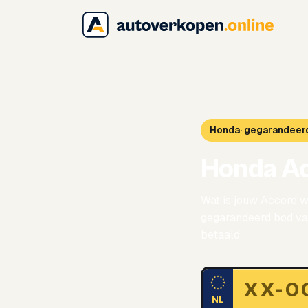
Honda
· gegarandeer
Honda A
Wat is jouw Accord w
gegarandeerd bod van
betaald.
NL