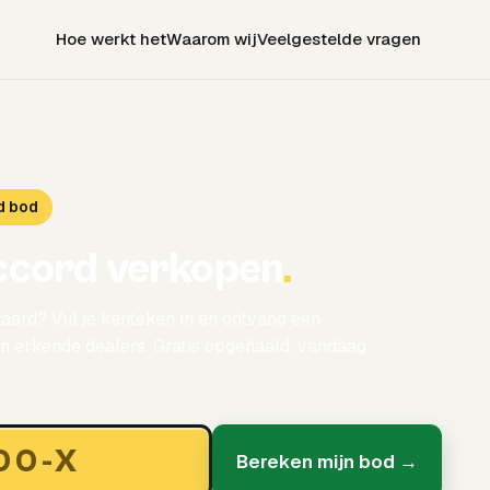
Hoe werkt het
Waarom wij
Veelgestelde vragen
d bod
ccord verkopen
.
aard? Vul je kenteken in en ontvang een
 erkende dealers. Gratis opgehaald, vandaag
Bereken mijn bod →