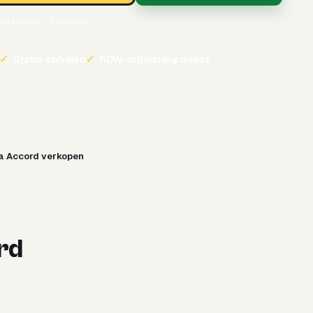
een kosten · 5 minuten
✓
Gratis ophalen
✓
RDW-vrijwaring direct
a Accord verkopen
rd