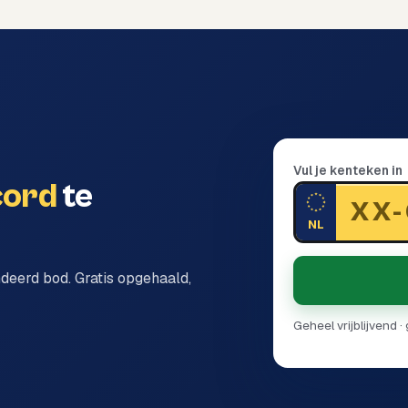
Vul je kenteken in
cord
te
NL
ndeerd bod. Gratis opgehaald,
Geheel vrijblijvend 