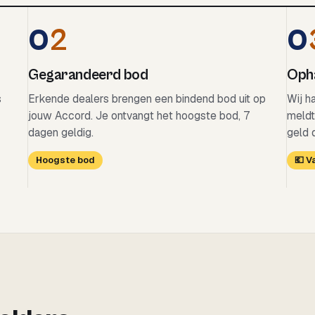
0
2
0
Gegarandeerd bod
Opha
s
Erkende dealers brengen een bindend bod uit op
Wij h
jouw Accord. Je ontvangt het hoogste bod, 7
meldt
dagen geldig.
geld 
Hoogste bod
💶 