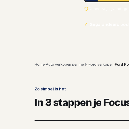
Geheel vrijblijvend · g
✓
Gegarandeerd bod
Home
Auto verkopen per merk
Ford verkopen
Ford F
Zo simpel is het
In 3 stappen je Focu