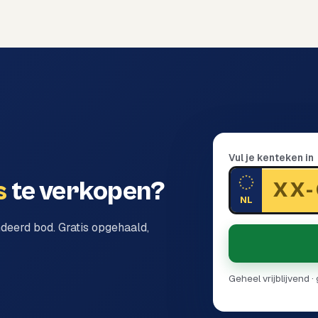
Vul je kenteken in
s
te verkopen?
NL
ndeerd bod. Gratis opgehaald,
Geheel vrijblijvend 