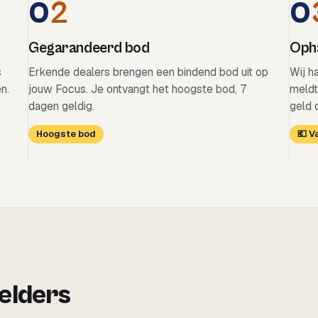
0
2
0
Gegarandeerd bod
Opha
s
Erkende dealers brengen een bindend bod uit op
Wij h
n.
jouw Focus. Je ontvangt het hoogste bod, 7
meldt
dagen geldig.
geld 
Hoogste bod
💶 
 elders