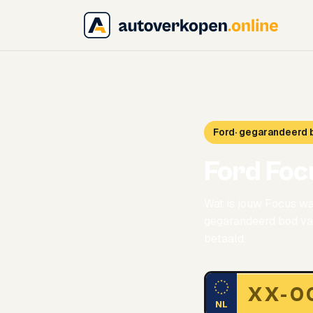
Ford
· gegarandeerd 
Ford Foc
Wat is jouw Focus wa
gegarandeerd bod van
betaald.
NL