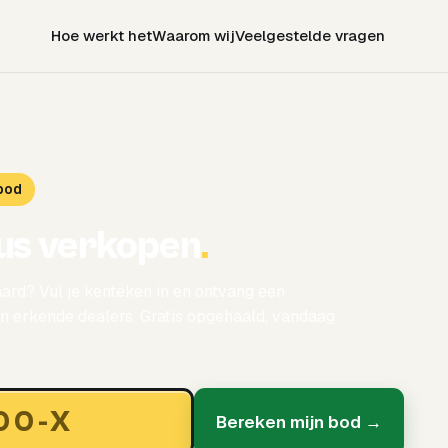
Hoe werkt het
Waarom wij
Veelgestelde vragen
bod
us verkopen
.
ard? Vul je kenteken in en ontvang een
 erkende dealers. Gratis opgehaald, vandaag
Bereken mijn bod →