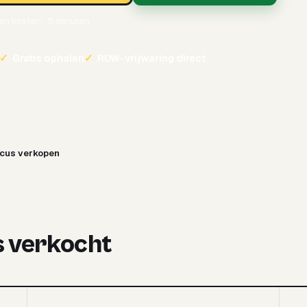
een kosten · 5 minuten
✓
Gratis ophalen
✓
RDW-vrijwaring direct
ocus verkopen
s verkocht