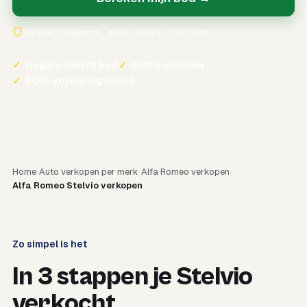
Geheel vrijblijvend · geen kosten · 5 minuten
✓
Gegarandeerd bod
✓
Gratis ophalen
✓
RDW-vrijwaring direct
Home
Auto verkopen per merk
Alfa Romeo verkopen
Alfa Romeo Stelvio verkopen
Zo simpel is het
In 3 stappen je Stelvio
verkocht