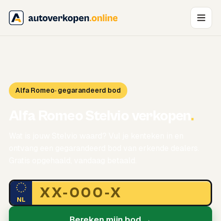
Alfa Romeo
· gegarandeerd bod
Alfa Romeo Stelvio verkopen
.
Wat is jouw Stelvio waard? Vul je kenteken in en
ontvang een gegarandeerd bod van erkende dealers.
Gratis opgehaald, vandaag betaald.
NL
Bereken mijn bod →