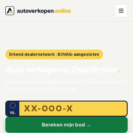
Erkend dealernetwerk · BOVAG-aangesloten
Auto verkopen in Zwijndrecht
.
Eén kenteken, een gegarandeerd bod. Gratis opgehaald
in Zwijndrecht, vandaag betaald.
NL
Bereken mijn bod →