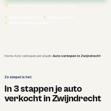
Geheel vrijblijvend · geen kosten · 5 minuten
✓
Gegarandeerd bod
✓
Gratis ophalen
✓
RDW-vrijwaring direct
Home
Auto verkopen per plaats
Auto verkopen in Zwijndrecht
Zo simpel is het
In 3 stappen je auto
verkocht in Zwijndrecht