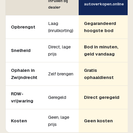
Inruilen bij
autoverkopen.online
dealer
Laag
Gegarandeerd
Opbrengst
(inruilkorting)
hoogste bod
Direct, lage
Bod in minuten,
Snelheid
prijs
geld vandaag
Ophalen in
Gratis
Zelf brengen
Zwijndrecht
ophaaldienst
RDW-
Geregeld
Direct geregeld
vrijwaring
Geen, lage
Kosten
Geen kosten
prijs