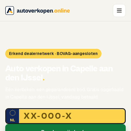
Erkend dealernetwerk · BOVAG-aangesloten
Auto verkopen in Capelle aan
den IJssel
.
Eén kenteken, een gegarandeerd bod. Gratis opgehaald
in Capelle aan den IJssel, vandaag betaald.
NL