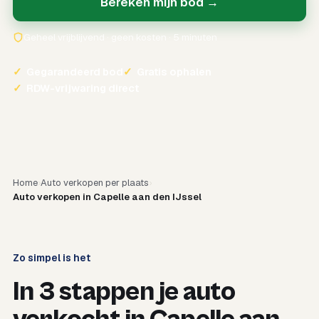
Bereken mijn bod →
Geheel vrijblijvend · geen kosten · 5 minuten
✓
Gegarandeerd bod
✓
Gratis ophalen
✓
RDW-vrijwaring direct
Home
Auto verkopen per plaats
Auto verkopen in Capelle aan den IJssel
Zo simpel is het
In 3 stappen je auto