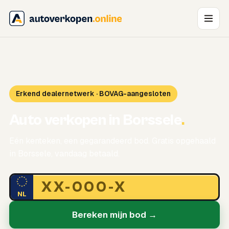
Erkend dealernetwerk · BOVAG-aangesloten
Auto verkopen in Borssele
.
Eén kenteken, een gegarandeerd bod. Gratis opgehaald
in Borssele, vandaag betaald.
NL
Bereken mijn bod →