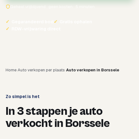
Geheel vrijblijvend · geen kosten · 5 minuten
✓
Gegarandeerd bod
✓
Gratis ophalen
✓
RDW-vrijwaring direct
Home
Auto verkopen per plaats
Auto verkopen in Borssele
Zo simpel is het
In 3 stappen je auto
verkocht in Borssele